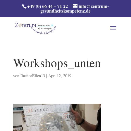
+49 (0) 66 44 – 71 22
info@zentrum-
gesundheitskompetenz.de
Workshops_unten
von
RachorEllen13
|
Apr. 12, 2019