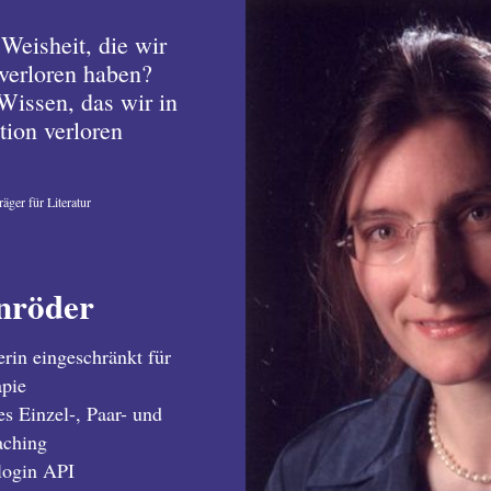
 Weisheit, die wir
verloren haben?
Wissen, das wir in
tion verloren
räger für Literatur
nröder
erin eingeschränkt für
apie
s Einzel-, Paar- und
aching
login API