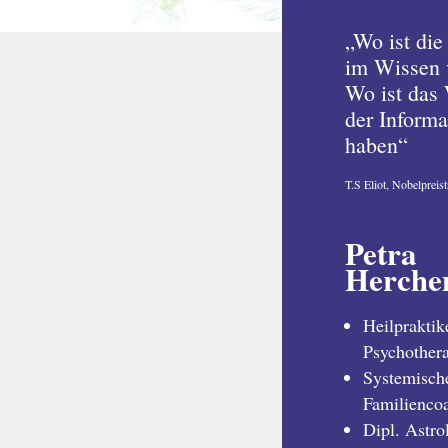
„Wo ist die
im Wissen 
Wo ist das 
der Informa
haben“
T.S Eliot, Nobelpreist
Petra
Herche
Heilpraktik
Psychother
Systemische
Familienco
Dipl. Astro