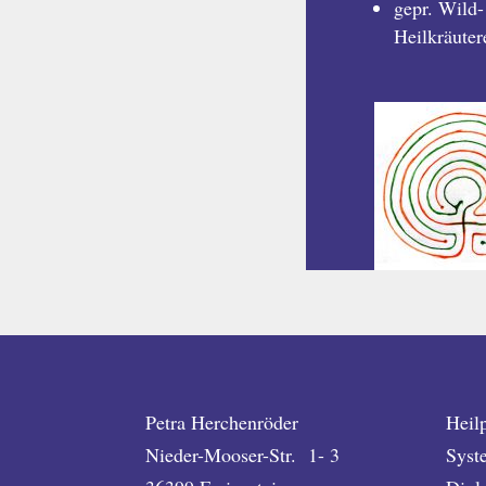
gepr. Wild-
Heilkräuter
Petra Herchenröder
Heil
Nieder-Mooser-Str. 1- 3
Syst